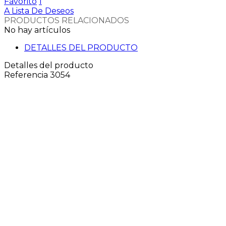
Favorito
1
A Lista De Deseos
PRODUCTOS RELACIONADOS
No hay artículos
DETALLES DEL PRODUCTO
Detalles del producto
Referencia
3054
CONTACTAR
Parque Empresarial Campollano
4ª Avda. n.º 19 - 02007 ALBACETE
TELÉFONO:
967 24 05 02
FAX:
967 24 15 47
E-mail:
calimar@calimar.es
E-mail para pedidos:
pedidoscalimar@calimar.es
INFORMACION LEGAL
AVISO LEGAL
POLITICA DE PRIVACIDAD
POLÍTICA DE COOKIES