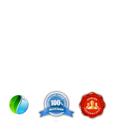
VERDURAS
CARNES
PANADERIA Y BOLLERIA
LÍNEA SECA
POSTRES
COMPROMISO DE CALIDAD
Nos preocupa mucho la calidad. Por eso trabajamos
dia a día por ofrecer a nuestros clientes los mejores
productos traídos directamente de los mercados más
importantes de toda España