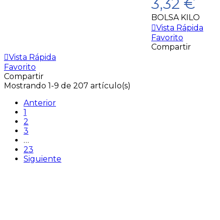
3,32 €
BOLSA KILO
Vista Rápida
Favorito
Compartir
Vista Rápida
Favorito
Compartir
Mostrando 1-9 de 207 artículo(s)
Anterior
1
2
3
…
23
Siguiente
CONTACTAR
Parque Empresarial Campollano
4ª Avda. n.º 19 - 02007 ALBACETE
TELÉFONO:
967 24 05 02